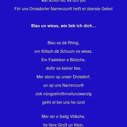
wat schön es, es och jod
För uns Droisdorfer Narrenzunft heiß et oberste Gebot
Blau un wiess, wie lieb ich dich…
Blau es dä Rhing,
om Kölsch dä Schuum es wiess,
Em Fasteleer e Bützche,
doför es keiner fies.
Mer stonn op unser Droisdorf,
un op uns Narrenzunft
zick nüngzehnfönnefunzwanzig
geiht et bei uns he rund
Mer sin e löstig Völkche,
he fiere Groß un Klein,